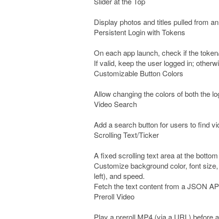
Slider at the Top
Display photos and titles pulled from an
Persistent Login with Tokens
On each app launch, check if the token/u
If valid, keep the user logged in; otherw
Customizable Button Colors
Allow changing the colors of both the l
Video Search
Add a search button for users to find vi
Scrolling Text/Ticker
A fixed scrolling text area at the bottom
Customize background color, font size, fon
left), and speed.
Fetch the text content from a JSON AP
Preroll Video
Play a preroll MP4 (via a URL) before al