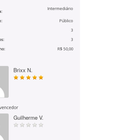
Intermediário
a:
e:
Público
3
s:
3
mo:
R$ 50,00
Brixx N.
 vencedor
Guilherme V.