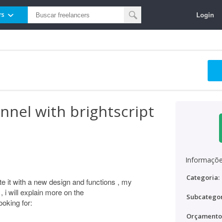
Login
rs
nel with brightscript
Informaçõe
Categoria:
te it with a new design and functions , my
, i will explain more on the
Subcategor
oking for:
Orçamento