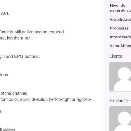
Nível de
experiênci
 API.
Visibilidad
Propostas:
ser is still active and not expired.
Interessado
ise, log them out.
Valor Míni
ogin and EPG buttons.
Cliente
deos.
 of the channel.
t color, scroll direction (left-to-right or right-to-
Freelancer
I.
l videos.