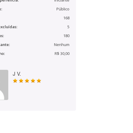
periência:
Iniciante
e:
Público
168
xcluídas:
5
s:
180
ante:
Nenhum
mo:
R$ 30,00
J V.