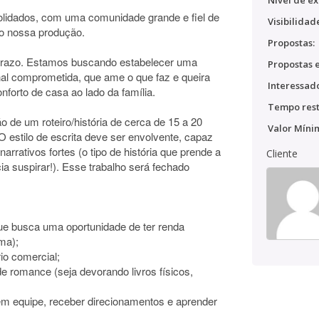
Nível de ex
lidados, com uma comunidade grande e fiel de
Visibilidad
do nossa produção.
Propostas:
prazo. Estamos buscando estabelecer uma
Propostas e
al comprometida, que ame o que faz e queira
Interessado
nforto de casa ao lado da família.
Tempo rest
 de um roteiro/história de cerca de 15 a 20
Valor Míni
 estilo de escrita deve ser envolvente, capaz
rrativos fortes (o tipo de história que prende a
Cliente
cia suspirar!). Esse trabalho será fechado
ue busca uma oportunidade de ter renda
ma);
io comercial;
e romance (seja devorando livros físicos,
 em equipe, receber direcionamentos e aprender