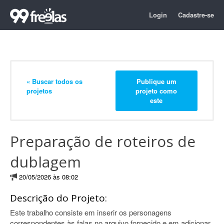
Login
Cadastre-se
« Buscar todos os
Publique um
projetos
projeto como
este
Preparação de roteiros de
dublagem
20/05/2026 às 08:02
Descrição do Projeto:
Este trabalho consiste em inserir os personagens
correspondentes às falas no arquivo fornecido e em adicionar