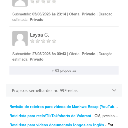
Submetido:
05/06/2026 às 23:14
| Oferta:
Privado
| Duração
estimada:
Privado
Laysa C.
Submetido:
27/05/2026 às 00:43
| Oferta:
Privado
| Duração
estimada:
Privado
+ 63 propostas
Projetos semelhantes no 99Freelas
Revisão de roteiros para vídeos de Manhwa Recap (YouTube)
- Revi
Roteirista para reels/TikTok/shorts de Valorant
- Olá, preciso de um roteirista para vídeos curtos do jogo Valorant. Quero expandir a criação do canal iBrunowski - Valorant e, para isso, preciso de ajuda para escrever ...
Roteirista para vídeos documentais longos em inglês
- Estou buscando um roteirista com experiência na criação de roteiros para vídeos longos, no estilo documental, que aborde assuntos como crimes reais, histórias assu...