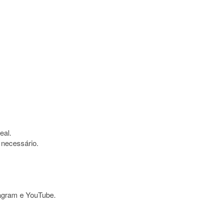
eal.
 necessário.
tagram e YouTube.