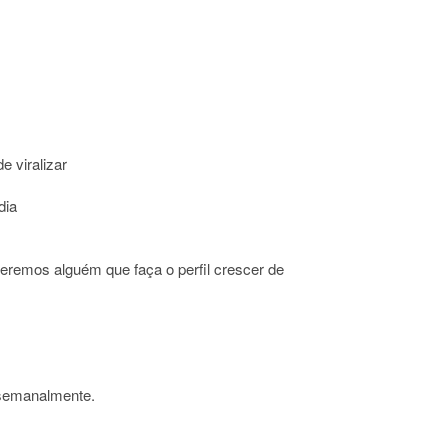
e viralizar
dia
remos alguém que faça o perfil crescer de
s semanalmente.