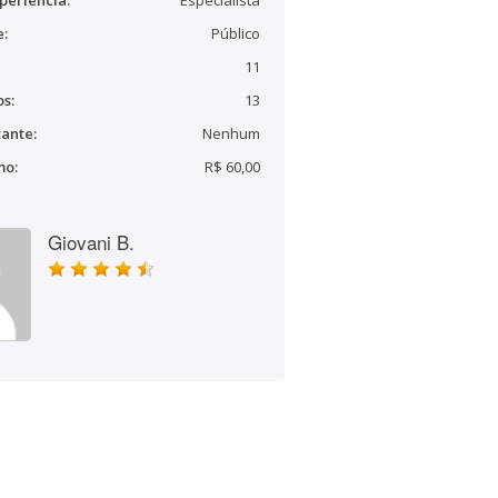
periência:
Especialista
e:
Público
11
s:
13
ante:
Nenhum
mo:
R$ 60,00
Giovani B.