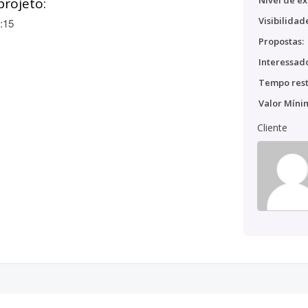
Nível de ex
projeto:
Visibilidad
:15
Propostas:
Interessado
Tempo rest
Valor Míni
Cliente