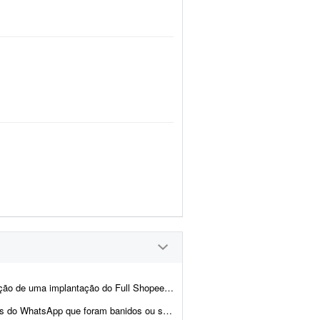
 com depósito em São Paulo. Olá, preciso de pessoa bem experiente no Full da S...
com ofertas em grupos de WhatsApp e muitos acabam sendo suspensos,...