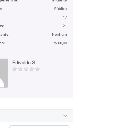
periência:
Iniciante
e:
Público
17
s:
21
ante:
Nenhum
mo:
R$ 60,00
Edivaldo S.