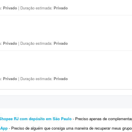
a:
Privado
| Duração estimada:
Privado
a:
Privado
| Duração estimada:
Privado
a:
Privado
| Duração estimada:
Privado
Shopee RJ com depósito em São Paulo
- Preciso apenas de complementação de uma implantação do Full Shopee RJ
sApp
- Preciso de alguém que consiga uma maneira de recuperar meus grupos do WhatsApp que foram banidos ou suspensos? Trabalhamos 