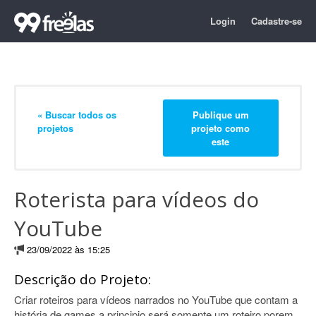
Login
Cadastre-se
« Buscar todos os
Publique um
projetos
projeto como
este
Roterista para vídeos do
YouTube
23/09/2022 às 15:25
Descrição do Projeto:
Criar roteiros para vídeos narrados no YouTube que contam a
história de games.a principio será somente um roteiro porem