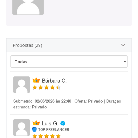
Propostas (29)
Bárbara C.
Submetido:
02/06/2026 às 22:40
| Oferta:
Privado
| Duração
estimada:
Privado
Luis G.
TOP FREELANCER