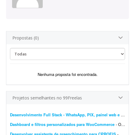
Propostas (0)
Nenhuma proposta foi encontrada.
Projetos semelhantes no 99Freelas
Desenvolvimento Full Stack - WhatsApp, PIX, painel web e automação
Dashboard e filtros personalizados para WooCommerce
- Olá pessoal, Preciso transformar o dashboard padrão do WooCommerce em um painel diferenciado para clientes e vendedores; procuro solução via plugin ou via código...
Desenvolver assistente de preenchimento para CPROEIS
- Buscamos um desenvolvedor experiente para criar uma solução de automação assistida para o processo de preenchimento de dados no sistema CPROEIS. O objetivo principal &ea...