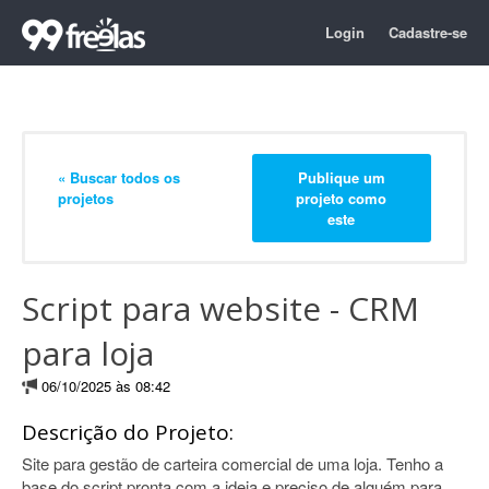
Login
Cadastre-se
« Buscar todos os
Publique um
projetos
projeto como
este
Script para website - CRM
para loja
06/10/2025 às 08:42
Descrição do Projeto:
Site para gestão de carteira comercial de uma loja. Tenho a
base do script pronta com a ideia e preciso de alguém para