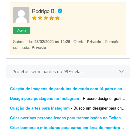
Rodrigo B.
Aceita
Submetido:
23/02/2024 às 14:26
| Oferta:
Privado
| Duração
estimada:
Privado
Projetos semelhantes no 99Freelas
Criação de imagens de produtos de moda com IA para e-commerce
Design para postagens no Instagram
- Procuro designer gráfico para me ajudar nas postagens do meu Instagram profissional. Algumas já foram feitas por mim, mas precisam ser melhoradas. Algumas pretendo manter como est&ati...
Criação de artes para Instagram
- Busco um designer para criação de artes para o Instagram. O designer receberá um calendário editorial já pronto, com direcionamento de headlines, subheadlines e ...
Criar overlays personalizadas para transmissões na Twitch
- Procuro um designer gráfico talentoso para criar um conjunto completo de overlays personalizadas para minhas transmissões na Twitch. O objetivo é aprimorar a experiência ...
Criar banners e miniaturas para curso em área de membros
- Preci