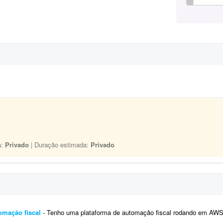
a:
Privado
| Duração estimada:
Privado
omação fiscal
- Tenho uma plataforma de automação fiscal rodando em AWS - ela pega os dados do sistema do cliente, calcula o