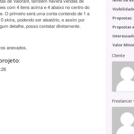
Nível de ex
ntas de Valorant, também haverá vendas de
ões com 4 itens acima e 4 abaixo no centro do
Visibilidad
te. O primeiro será uma conta contendo de 1 a
Propostas:
10 skins, podendo ser aleatório, e assim por
algum detalhe, posso contatar diretamente.
Propostas e
Interessado
Valor Míni
vos anexados.
Cliente
projeto:
:26
Freelancer