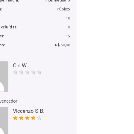
periência:
Intermediário
e:
Público
10
xcluídas:
9
s:
15
mo:
R$ 50,00
Cle W
 vencedor
Viccenzo S B.