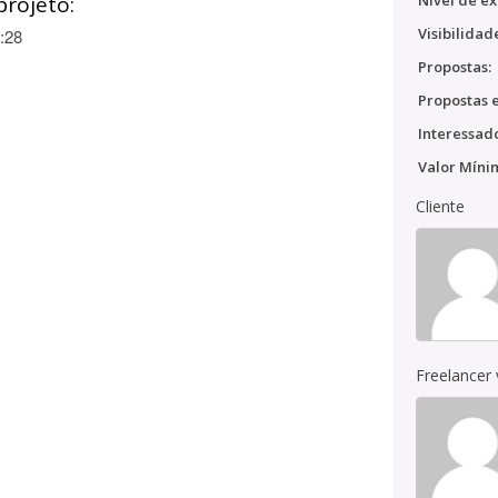
projeto:
Nível de ex
Visibilidad
:28
Propostas:
Propostas e
Interessado
Valor Míni
Cliente
Freelancer