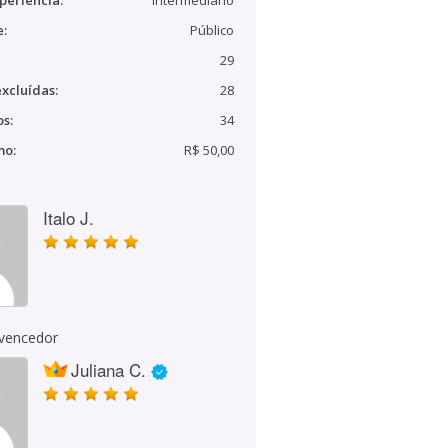
periência:
Intermediário
e:
Público
29
xcluídas:
28
s:
34
mo:
R$ 50,00
Italo J.
 vencedor
Juliana C.