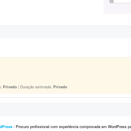
a:
Privado
| Duração estimada:
Privado
rdPress
- Procuro profissional com experiência comprovada em WordPress para reformular um site já existente. O site est