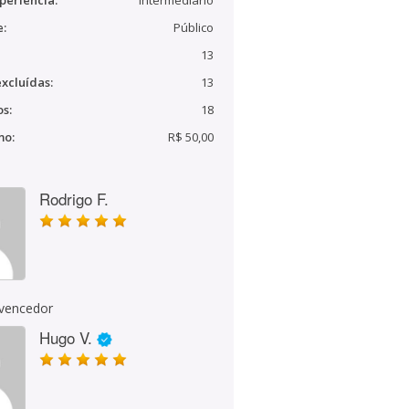
periência:
Intermediário
e:
Público
13
xcluídas:
13
s:
18
mo:
R$ 50,00
Rodrigo F.
 vencedor
Hugo V.