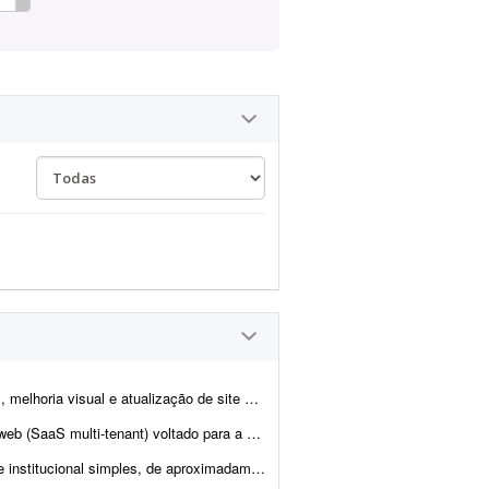
tualização de site de notícias em WordPress. At...
igital da CIPTEA (Carteira de Identificação da Pessoa com Tra...
as (Home). - O projeto é cultural (Cuidadores da Memória - Encontro R...