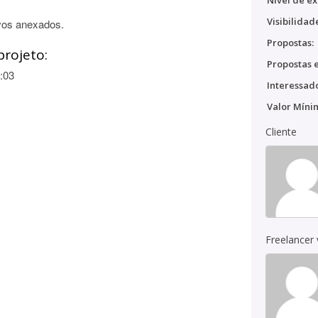
Nível de ex
Visibilidad
vos anexados.
Propostas:
projeto:
Propostas e
:03
Interessado
Valor Míni
Cliente
Freelancer