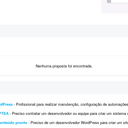
Nenhuma proposta foi encontrada.
rdPress
- Profissional para realizar manutenção, configuração de automações, melhoria visual e a
IPTEA
- Preciso contratar um desenvolvedor ou equipe para criar um sistema web (SaaS multi-tenant) voltado para a emissão d
conteúdo pronto
- Preciso de um desenvolvedor WordPress para criar um site institucional simples, de aproximadamente 5 págin