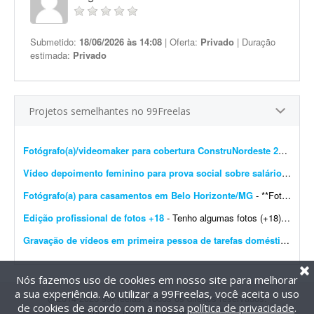
Submetido:
18/06/2026 às 14:08
| Oferta:
Privado
| Duração
estimada:
Privado
Projetos semelhantes no 99Freelas
Fotógrafo(a)/videomaker para cobertura ConstruNordeste 2026 em Salvador
Vídeo depoimento feminino para prova social sobre salário-maternidade
Fotógrafo(a) para casamentos em Belo Horizonte/MG
- **Fotógrafo(a) freelancer para cobertura de casamento - Belo Horizonte/MG** Estou procurando um(a) fotógrafo(a) freelancer para atuar na cobertura de um casamento em Belo Horizonte/M...
Edição profissional de fotos +18
- Tenho algumas fotos (+18) e preciso que você melhore a qualidade e deixe o resultado bastante profissional. As imagens são para uso no meu site de trabalho. Gostaria que, se poss&iacu...
Gravação de vídeos em primeira pessoa de tarefas domésticas
- Es
Nós fazemos uso de cookies em nosso site para melhorar
a sua experiência. Ao utilizar a 99Freelas, você aceita o uso
@2014-2026 99Freelas. Todos os direitos reservados.
de cookies de acordo com a nossa
política de privacidade
.
Termos de uso
|
Política de privacidade