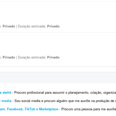
a:
Privado
| Duração estimada:
Privado
a:
Privado
| Duração estimada:
Privado
 ateliê
- Procuro profissional para assumir o planejamento, criação, organização e programação do
al media
- Sou social media e procuro alguém que me auxilie na produção de stories profissionais, com 
ram, Facebook, TikTok e Marketplace
- Procuro uma pessoa para me auxiliar na manutenção das minhas redes sociais, principalme