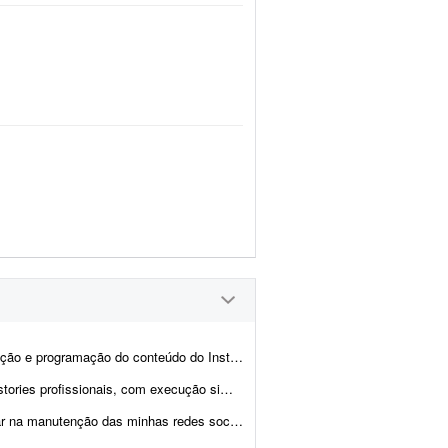
 conteúdo do Instagram do Ateliê Questa Cerâmica,...
execução simples e sem muita elaboração. - Criaç&...
nte Instagram, Facebook, TikTok e Marketplace. Preciso de alguém criativo, que saiba util...