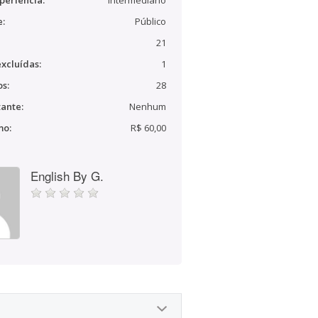
periência:
Intermediário
e:
Público
21
xcluídas:
1
s:
28
ante:
Nenhum
mo:
R$ 60,00
English By G.