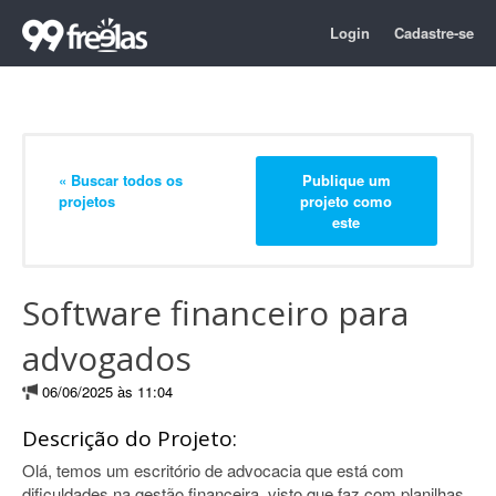
Login
Cadastre-se
« Buscar todos os
Publique um
projetos
projeto como
este
Software financeiro para
advogados
06/06/2025 às 11:04
Descrição do Projeto:
Olá, temos um escritório de advocacia que está com
dificuldades na gestão financeira, visto que faz com planilhas