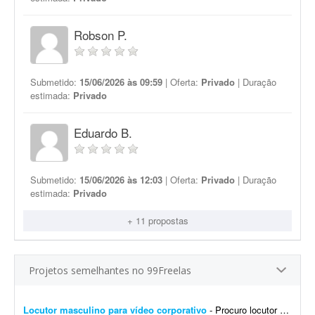
Robson P.
Submetido:
15/06/2026 às 09:59
| Oferta:
Privado
| Duração
estimada:
Privado
Eduardo B.
Submetido:
15/06/2026 às 12:03
| Oferta:
Privado
| Duração
estimada:
Privado
+ 11 propostas
Projetos semelhantes no 99Freelas
Locutor masculino para vídeo corporativo
- Procuro locutor profissional com voz masculina, madura, segura e natural para a locução de um vídeo corporativo de aproximadamente 7 a 10 minutos. O roteiro será fornec...