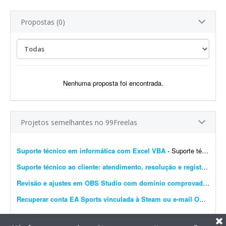
Propostas (0)
Nenhuma proposta foi encontrada.
Projetos semelhantes no 99Freelas
Suporte técnico em informática com Excel VBA
- Suporte técnico em informática. Procuramos um profissional que entenda de programação em Excel VBA para edição de códigos em planilhas. - Edi&ccedi...
Suporte técnico ao cliente: atendimento, resolução e registro de demandas
Revisão e ajustes em OBS Studio com domínio comprovado
- Nece
Recuperar conta EA Sports vinculada à Steam ou e-mail Outlook
- 