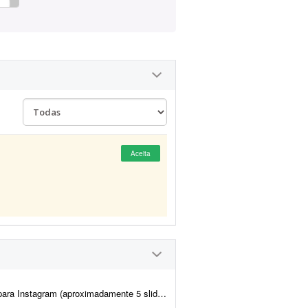
Aceita
para duas clientes pediatras. A identidade visual já está pré-definida...