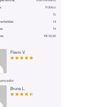
periência:
Intermediário
e:
Público
15
xcluídas:
14
s:
19
mo:
R$ 50,00
Flavio V.
 vencedor
Bruna L.