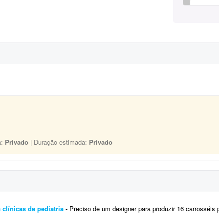
a:
Privado
| Duração estimada:
Privado
 clínicas de pediatria
- Preciso de um designer para produzir 16 carrosséis para Instagram (aproximadamente 5 slides cada), 