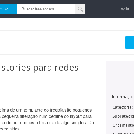
Login
rs
stories para redes
Informaçõe
Categoria:
 cima de um templante do freepik,são pequenos
a pequena alteração num detalhe do layout para
Subcategor
 sendo bem honesto trata-se de algo simples. Do
Orçamento
escolhidos.