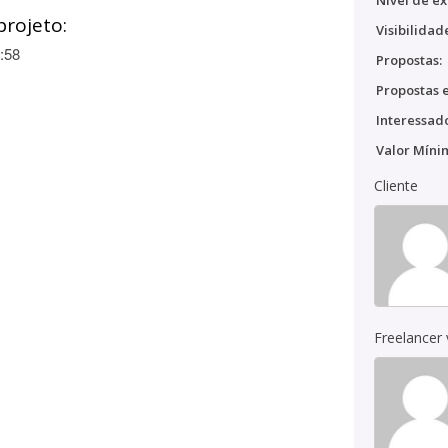
Nível de ex
projeto:
Visibilidad
:58
Propostas:
Propostas e
Interessado
Valor Míni
Cliente
Freelancer