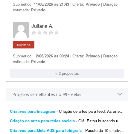
Submetido:
11/06/2026 às 21:43
| Oferta:
Privado
| Duração
estimada:
Privado
Juliana A.
Rejeitada
Submetido:
12/06/2026 às 00:24
| Oferta:
Privado
| Duração
estimada:
Privado
+ 2 propostas
Projetos semelhantes no 99Freelas
Criativos para Instagram
- Criação de artes para feed. As artes para stories serão adaptações/replicações das peças do feed, com os ajustes necessários ao forma...
Criação de artes para redes sociais
- Olá! Estou buscando um(a) designer para criação de artes profissionais para redes sociais. As peças serão utilizadas principalmente no Instagram e devem seguir u...
Criativos para Meta ADS para fotógrafa
- Pacote de 10 criativos que convertem para Meta Ads. Os criativos serão feitos para uma fotógrafa. Nada contra quem usa IA para fazer os criativos. Mas se você só trabalh...