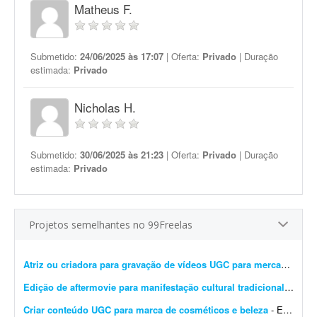
Matheus F.
Submetido:
24/06/2025 às 17:07
| Oferta:
Privado
| Duração
estimada:
Privado
Nicholas H.
Submetido:
30/06/2025 às 21:23
| Oferta:
Privado
| Duração
estimada:
Privado
Projetos semelhantes no 99Freelas
Atriz ou criadora para gravação de vídeos UGC para mercado imobiliário
Edição de aftermovie para manifestação cultural tradicional
- Procu
Criar conteúdo UGC para marca de cosméticos e beleza
- Estamos procurando criadoras UGC para produzir vídeos de beleza e cosméticos para a marca Rainha Nativa. - Nicho: beleza e cosméticos - Conteúdos: naturais, demonstra&c...