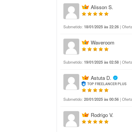
Alisson S.
Submetido:
18/01/2025 às 22:26
| Ofert
Waveroom
Submetido:
19/01/2025 às 02:58
| Ofert
Astuta D.
TOP FREELANCER PLUS
Submetido:
20/01/2025 às 00:56
| Ofert
Rodrigo V.