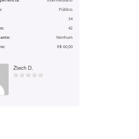
periência:
Intermediário
e:
Público
34
s:
42
ante:
Nenhum
mo:
R$ 60,00
Ztech D.