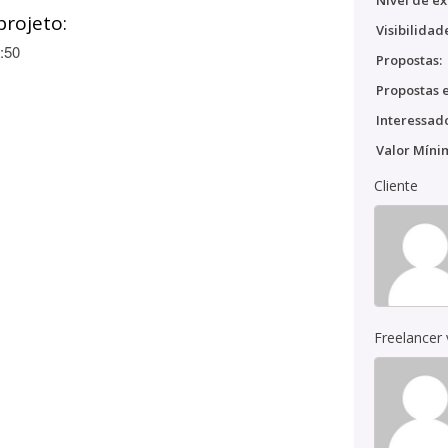
Nível de ex
projeto:
Visibilidad
:50
Propostas:
Propostas e
Interessado
Valor Míni
Cliente
Freelancer