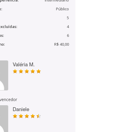
periência:
Intermediário
e:
Público
5
xcluídas:
4
s:
6
mo:
R$ 40,00
Valéria M.
 vencedor
Daniele