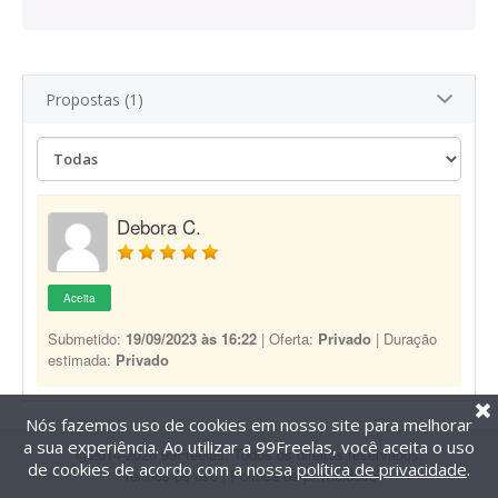
Propostas (1)
Debora C.
Aceita
Submetido:
19/09/2023 às 16:22
| Oferta:
Privado
| Duração
estimada:
Privado
Nós fazemos uso de cookies em nosso site para melhorar
a sua experiência. Ao utilizar a 99Freelas, você aceita o uso
@2014-2026 99Freelas. Todos os direitos reservados.
de cookies de acordo com a nossa
política de privacidade
.
Termos de uso
|
Política de privacidade