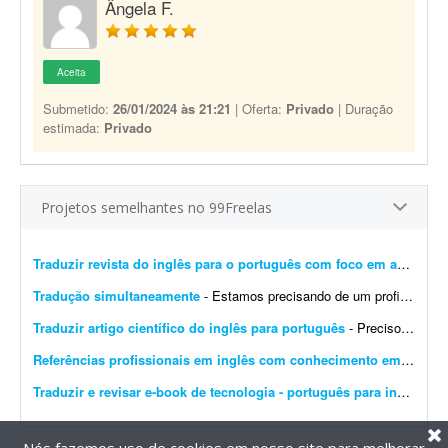
Ângela F.
Aceita
Submetido:
26/01/2024 às 21:21
| Oferta:
Privado
| Duração
estimada:
Privado
Projetos semelhantes no 99Freelas
Traduzir revista do inglês para o português com foco em aprendizagem
Tradução simultaneamente
- Estamos precisando de um profissional tradutor para participar de uma Meeting no Teams Microsoft para nós acompanhar em uma apresentação, para nós auxiliar na tradu&cced...
Traduzir artigo científico do inglês para português
- Preciso de alguém com experiência em tradução de artigos científicos. Necessito traduzir um artigo do inglês para o português, preservando o rigor term...
Referências profissionais em inglês com conhecimento em mídia paga
Traduzir e revisar e-book de tecnologia - português para inglês
- Es