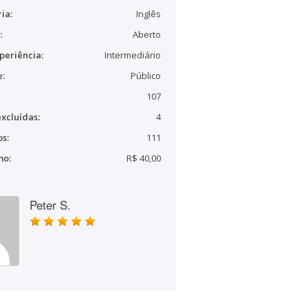
ia:
Inglês
:
Aberto
periência:
Intermediário
e:
Público
107
xcluídas:
4
s:
111
mo:
R$ 40,00
Peter S.