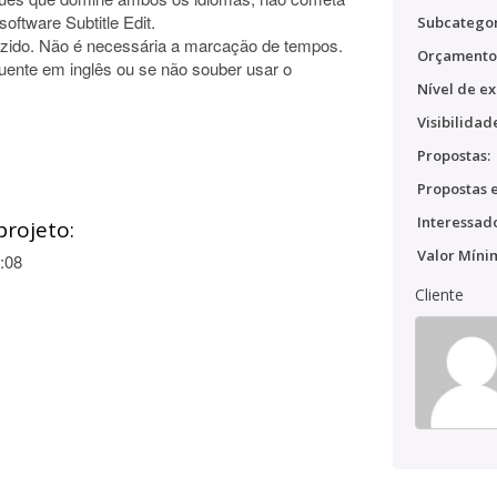
oftware Subtitle Edit.
Subcategor
uzido. Não é necessária a marcação de tempos.
Orçamento
luente em inglês ou se não souber usar o
Nível de ex
Visibilidad
Propostas:
Propostas e
Interessado
projeto:
Valor Míni
:08
Cliente