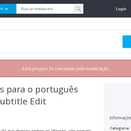
Login
rs
Este projeto foi cancelado pela moderação.
s para o português
btitle Edit
Informaçõe
Categoria:
uguês que domine ambos os idiomas, não cometa