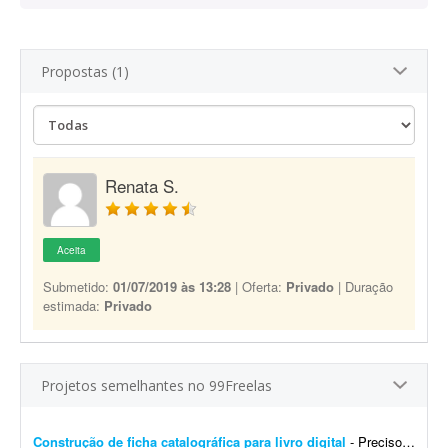
Propostas (1)
Renata S.
Aceita
Submetido:
01/07/2019 às 13:28
| Oferta:
Privado
| Duração
estimada:
Privado
Projetos semelhantes no 99Freelas
Construção de ficha catalográfica para livro digital
- Preciso que seja realizada a construção de fichas catalográficas para livros digitais que já possuem registro no ISBN.