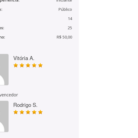
periência:
Iniciante
e:
Público
14
s:
25
mo:
R$ 50,00
Vitória A.
 vencedor
Rodrigo S.