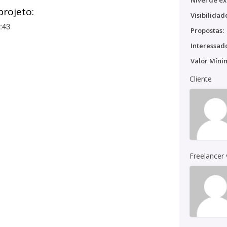
Nível de ex
projeto:
Visibilidad
:43
Propostas:
Interessado
Valor Míni
Cliente
Freelancer