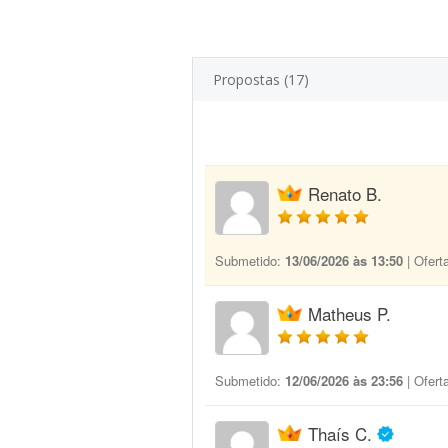
Propostas (17)
Renato B.
Submetido:
13/06/2026 às 13:50
| Ofert
Matheus P.
Submetido:
12/06/2026 às 23:56
| Ofert
Thaís C.