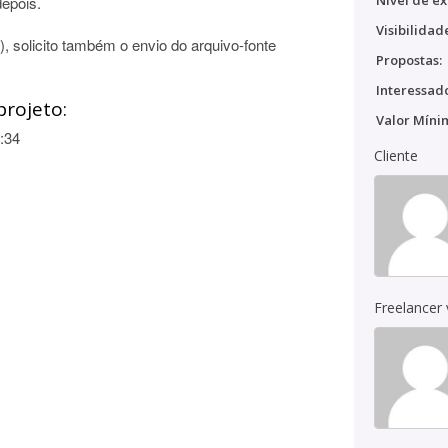
Nível de ex
depois.
Visibilidad
), solicito também o envio do arquivo-fonte
Propostas:
Interessado
projeto:
Valor Míni
:34
Cliente
Freelancer