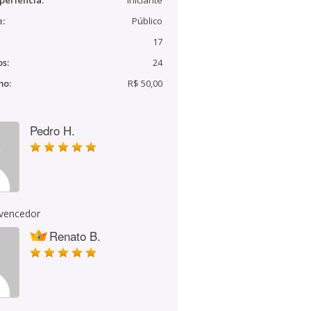
periência:
Iniciante
e:
Público
17
s:
24
mo:
R$ 50,00
Pedro H.
 vencedor
Renato B.