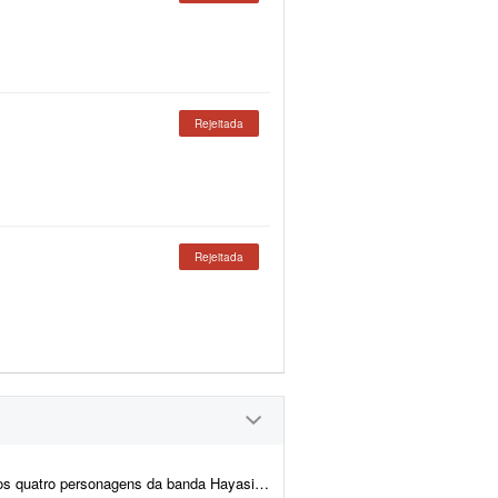
Rejeitada
Rejeitada
 A cena de referência está em anexo. Minha ideia é que os personage...