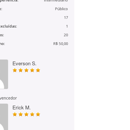
periência:
Intermediário
e:
Público
17
xcluídas:
1
s:
20
mo:
R$ 50,00
Everson S.
 vencedor
Erick M.