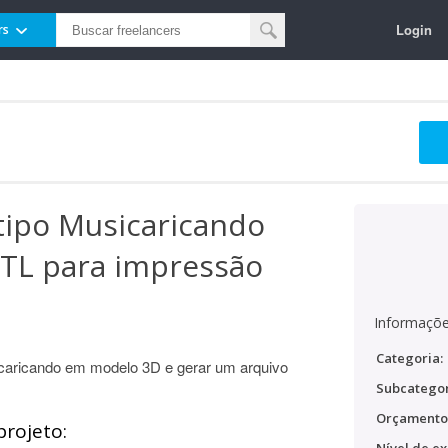
Login
rs
tipo Musicaricando
STL para impressão
Informaçõe
Categoria:
icaricando em modelo 3D e gerar um arquivo
Subcategor
Orçamento
projeto: