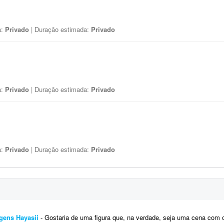
a:
Privado
| Duração estimada:
Privado
a:
Privado
| Duração estimada:
Privado
a:
Privado
| Duração estimada:
Privado
agens Hayasii
- Gostaria de uma figura que, na verdade, seja uma cena com os quatro personagens da banda Hayasii, de DanDaDan.