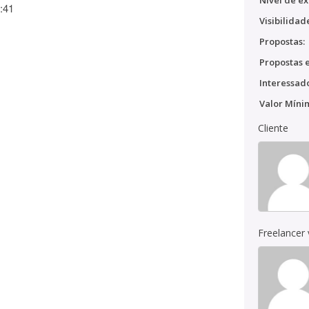
Nível de ex
:41
Visibilidad
Propostas:
Propostas e
Interessado
Valor Míni
Cliente
Freelancer