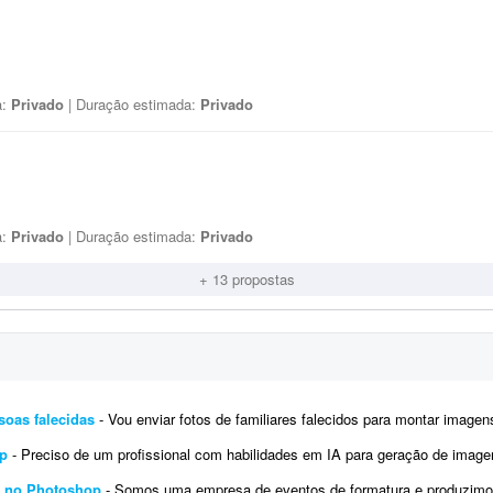
a:
Privado
| Duração estimada:
Privado
a:
Privado
| Duração estimada:
Privado
+ 13 propostas
soas falecidas
- Vou enviar fotos de familiares falecidos para montar imagens com os filhos e filhas atuais. Serão cerca de 12 mon
op
- Preciso de um profissional com habilidades em IA para geração de imagens realistas e profissionais para meu site. Pos
s no Photoshop
- Somos uma empresa de eventos de formatura e produzimos materiais impressos e digitais. Preciso de um profis