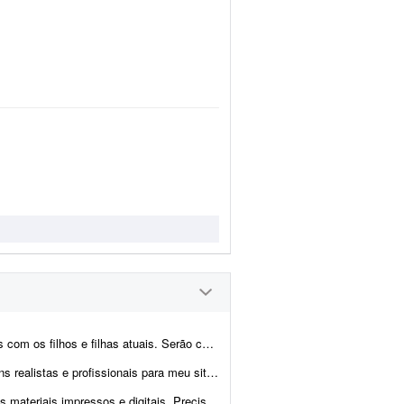
tagens, com as pessoas abraçadas e sorrindo. Qual o valor e o prazo d...
suo cerca de 250 produtos (móveis em madeira e estofados) q...
sional de edição no Photoshop (Lightroom é opcional, mas ajuda no fl...