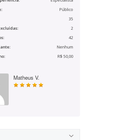
periência:
Especialista
e:
Público
35
xcluídas:
2
s:
42
ante:
Nenhum
mo:
R$ 50,00
Matheus V.