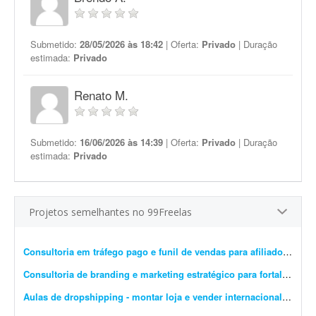
Submetido:
28/05/2026 às 18:42
| Oferta:
Privado
| Duração
estimada:
Privado
Renato M.
Submetido:
16/06/2026 às 14:39
| Oferta:
Privado
| Duração
estimada:
Privado
Projetos semelhantes no 99Freelas
Consultoria em tráfego pago e funil de vendas para afiliado
- Estou
Consultoria de branding e marketing estratégico para fortalecimento de marca
Aulas de dropshipping - montar loja e vender internacionalmente
-