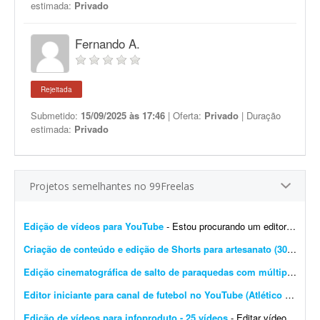
estimada:
Privado
Fernando A.
Rejeitada
Submetido:
15/09/2025 às 17:46
| Oferta:
Privado
| Duração
estimada:
Privado
Projetos semelhantes no 99Freelas
Edição de vídeos para YouTube
- Estou procurando um editor de vídeo para editar vídeos longos para YouTube. A edição não precisa ser muito sofisticada. Procuro algo simples, dinâmico e ag...
Criação de conteúdo e edição de Shorts para artesanato (30 vídeos/mês)
Edição cinematográfica de salto de paraquedas com múltiplas câmeras
Editor iniciante para canal de futebol no YouTube (Atlético Mineiro)
Edição de vídeos para infoproduto - 25 vídeos
- Editar vídeos para o meu infoproduto/curso online. Deve saber manusear os principais editores de vídeo. - Produção e edição de 25 vídeos. - Experi&...