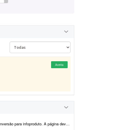
Aceita
údo e layout focados em vendas, com elementos que incentivem a con...