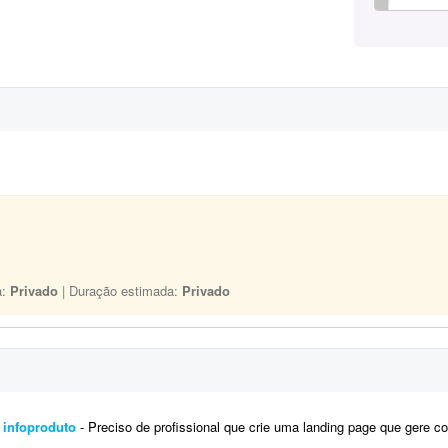
a:
Privado
| Duração estimada:
Privado
 infoproduto
- Preciso de profissional que crie uma landing page que gere conversão para infoproduto. A página deve ter conte