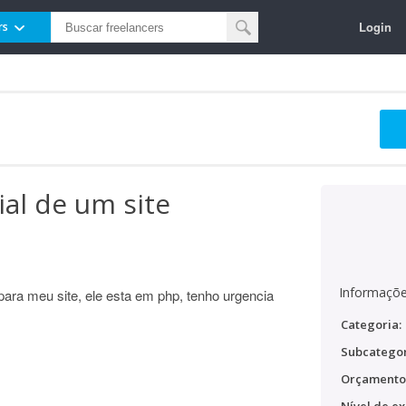
Login
rs
ial de um site
Informaçõe
 para meu site, ele esta em php, tenho urgencia
Categoria:
Subcategor
Orçamento