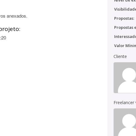
Nível de ex
Visibilidad
vos anexados.
Propostas:
Propostas e
projeto:
Interessado
:20
Valor Míni
Cliente
Freelancer