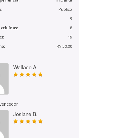
periência:
Iniciante
e:
Público
9
xcluídas:
8
s:
19
mo:
R$ 50,00
Wallace A.
 vencedor
Josiane B.