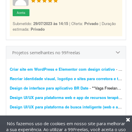
Aceita
Submetido:
29/07/2023 às 14:15
| Oferta:
Privado
| Duração
estimada:
Privado
Projetos semelhantes no 99Freelas
Criar site em WordPress e Elementor com design criativo
- Descrição do Projeto: Olá! Estou procurando um(a) web designer freelancer para desenvolver o website de um projeto simples voltado para ensinamentos, desenvolvimento pessoal e...
Recriar identidade visual, logotipo e sites para corretora e transportadora
Design de interface para aplicativo BR Date
- **Vaga Freelancer - Web Designer** Estamos em busca de um(a) **Web Designer Freelancer** criativo(a) e comprometido(a) para desenvolver layouts modernos e funcionais para projetos web. Projeto pa...
Design UI/UX para plataforma web e app de recursos terapêuticos infantis
Design UI/UX para plataforma de busca inteligente (web e app)
- So
Nós fazemos uso de cookies em nosso site para melhorar
a sua experiência. Ao utilizar a 99Freelas, você aceita o uso
@2014-2026 99Freelas. Todos os direitos reservados.