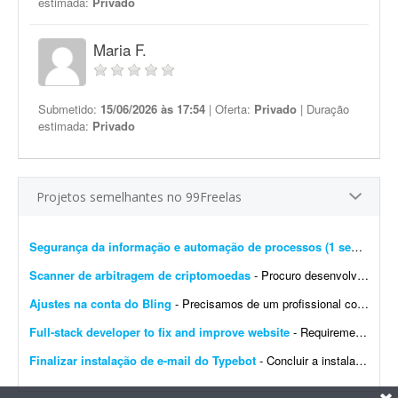
estimada:
Privado
Maria F.
Submetido:
15/06/2026 às 17:54
| Oferta:
Privado
| Duração
estimada:
Privado
Projetos semelhantes no 99Freelas
Segurança da informação e automação de processos (1 semana)
- 
Scanner de arbitragem de criptomoedas
- Procuro desenvolvedor full stack para criar uma plataforma profissional e scanner de arbitragem de criptomoedas, semelhante às principais soluções internacionais do mercado, po...
Ajustes na conta do Bling
- Precisamos de um profissional com experiência em e-commerce e em configurações no Bling. Atualmente temos a conta de um cliente integrada com loja própria, Mercado Livre,...
Full-stack developer to fix and improve website
- Requirements: - Basic to intermediate full-stack development skills - Experience with front-end and back-end web development - Ability to troubleshoot bugs and make small improvements - Good commu...
Finalizar instalação de e-mail do Typebot
- Concluir a instalação de e-mail do Typebot. Configurar SMTP, validar o envio de mensagens e integrar a funcionalidade com a instância atual. Entregar documentação ...