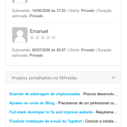
Submetido:
14/06/2026 às 17:32
| Oferta:
Privado
| Duração
estimada:
Privado
Emanuel
Submetido:
05/07/2026 às 20:37
| Oferta:
Privado
| Duração
estimada:
Privado
Projetos semelhantes no 99Freelas
Scanner de arbitragem de criptomoedas
- Procuro desenvolvedor full stack para criar uma plataforma profissional e scanner de arbitragem de criptomoedas, semelhante às principais soluções internacionais do mercado, po...
Ajustes na conta do Bling
- Precisamos de um profissional com experiência em e-commerce e em configurações no Bling. Atualmente temos a conta de um cliente integrada com loja própria, Mercado Livre,...
Full-stack developer to fix and improve website
- Requirements: - Basic to intermediate full-stack development skills - Experience with front-end and back-end web development - Ability to troubleshoot bugs and make small improvements - Good commu...
Finalizar instalação de e-mail do Typebot
- Concluir a instalação de e-mail do Typebot. Configurar SMTP, validar o envio de mensagens e integrar a funcionalidade com a instância atual. Entregar documentação ...