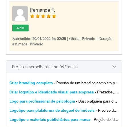
Fernanda F.
Aceita
Submetido:
20/01/2022 às 02:29
| Oferta:
Privado
| Duração
estimada:
Privado
Projetos semelhantes no 99Freelas
Criar branding completo
- Preciso de um branding completo para minha marca. Já existe uma base, mas é completamente genérica e provavelmente terei problemas com direitos autorais no futuro. Nome da mar...
Criar logotipo e identidade visual para empresa
- Prezados, tenho uma pessoa em mente para o trabalho e a direcionarei a este projeto. Trata-se da criação de logotipo e identidade visual para a empresa do agronegócio Agromation.
Logo para profissional de psicologia
- Busco alguém para desenvolver uma identidade visual para meu instagram como profissional de psicologia.
Logotipo para plataforma de aluguel de imóveis
- Preciso de um designer para produzir os arquivos finais de um logotipo já 100% definido. Não é um trabalho de criação ou conceito - o logotipo, as cores, a tipogr...
Logotipo e materiais publicitários para marca
- Projeto de identidade visual - Teacher English Desenvolvimento de uma identidade visual moderna e profissional para a marca Teacher English, voltada ao ensino da língua inglesa. O projeto ...