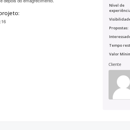
 e depois do emagrecimento.
Nível de
experiênci
projeto:
Visibilidad
:16
Propostas:
Interessado
Tempo rest
Valor Míni
Cliente