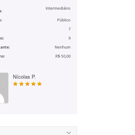
Intermediário
a:
e:
Público
7
s:
9
ante:
Nenhum
mo:
R$ 50,00
Nícolas P.