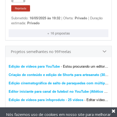
Rejeitada
Submetido:
16/05/2025 às 19:32
| Oferta:
Privado
| Duração
estimada:
Privado
+ 16 propostas
Projetos semelhantes no 99Freelas
Edição de vídeos para YouTube
- Estou procurando um editor de vídeo para editar vídeos longos para YouTube. A edição não precisa ser muito sofisticada. Procuro algo simples, dinâmico e ag...
Criação de conteúdo e edição de Shorts para artesanato (30 vídeos/mês)
Edição cinematográfica de salto de paraquedas com múltiplas câmeras
Editor iniciante para canal de futebol no YouTube (Atlético Mineiro)
Edição de vídeos para infoproduto - 25 vídeos
- Editar vídeos para o meu infoproduto/curso online. Deve saber manusear os principais editores de vídeo. - Produção e edição de 25 vídeos. - Experi&...
Nós fazemos uso de cookies em nosso site para melhorar