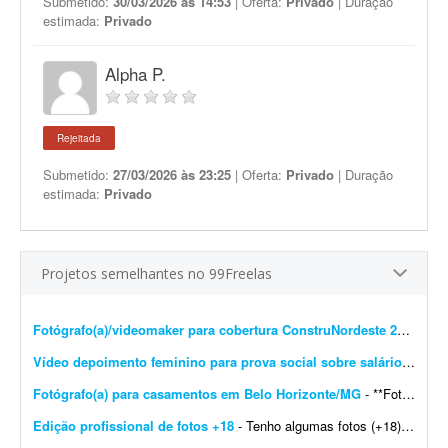
Submetido:
30/03/2026 às 14:53
| Oferta:
Privado
| Duração
estimada:
Privado
Alpha P.
Rejeitada
Submetido:
27/03/2026 às 23:25
| Oferta:
Privado
| Duração
estimada:
Privado
Projetos semelhantes no 99Freelas
Fotógrafo(a)/videomaker para cobertura ConstruNordeste 2026 em Salvador
Vídeo depoimento feminino para prova social sobre salário-maternidade
Fotógrafo(a) para casamentos em Belo Horizonte/MG
- **Fotógrafo(a) freelancer para cobertura de casamento - Belo Horizonte/MG** Estou procurando um(a) fotógrafo(a) freelancer para atuar na cobertura de um casamento em Belo Horizonte/M...
Edição profissional de fotos +18
- Tenho algumas fotos (+18) e preciso que você melhore a qualidade e deixe o resultado bastante profissional. As imagens são para uso no meu site de trabalho. Gostaria que, se poss&iacu...