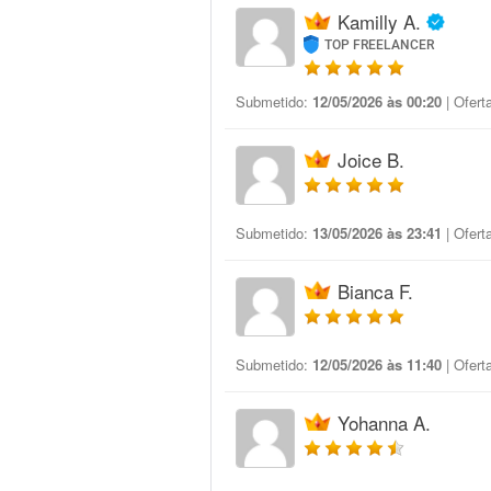
Kamilly A.
TOP FREELANCER
Submetido:
12/05/2026 às 00:20
| Ofert
Joice B.
Submetido:
13/05/2026 às 23:41
| Ofert
Bianca F.
Submetido:
12/05/2026 às 11:40
| Ofert
Yohanna A.