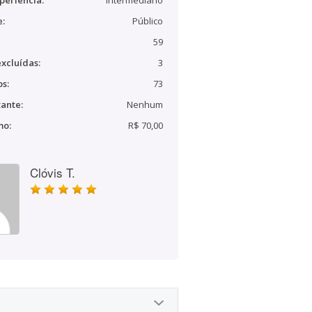
periência:
Intermediário
e:
Público
59
xcluídas:
3
s:
73
ante:
Nenhum
mo:
R$ 70,00
Clóvis T.