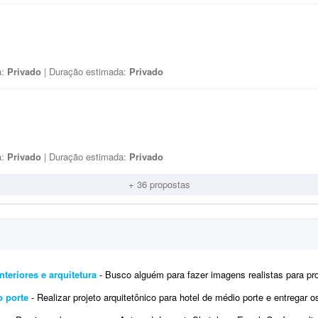
a:
Privado
| Duração estimada:
Privado
a:
Privado
| Duração estimada:
Privado
+ 36 propostas
nteriores e arquitetura
- Busco alguém para fazer imagens realistas para projetos 3D. Preciso de agilidade para trabalhos com curto praz
o porte
- Realizar projeto arquitetônico para hotel de médio porte e entregar os desenhos técnicos realizados em so