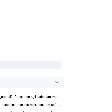
o, imagens de alta qualidade e realistas, com possibilidade de parceria duradour...
ftwares de modelagem CAD/BIM. Você deverá entregar: * Rel...