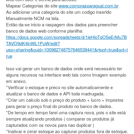
Mapear Categorias do site
www.comprasparaguai.com.br
Ao adicionar uma categoria do site um codigo inserido
Manualmente NCM na tela.
Então da-se inicio a raspagem dos dados para preencher
banco de dados web conforme planilha:
https://docs.google.com/spreadsheets/d/1ieHloTqO5eErMu7B
TAVO9dK4lnWL1PuW/edit?
usp=sharing&ouid=100982748757646538441&rtpof=true&sd=t
rue
Isso vai gerar um banco de dados onde será necessário ter
alguns recursos na interface web tais como Imagem exemplo
em anexo.
*Verificar o estoque e preco no site automaticamente e
atualizar o banco de dados e API toda madrugada.
*Criar um calculo sob o preço do produto + lucro + impostos
para gerar o preço final do produto no banco de dados.
*De tempo em tempo farei uma captura nova, pois o site está
sempre atualizando produtos ( comparar os produtos já
capturados com os novos para nao duplicar )
*Inativar e zerar estoque ao capturar produtos fora de estoque.