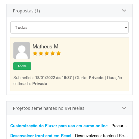
Propostas (1)
Matheus M.
Aceita
Submetido:
18/01/2022 às 16:37
| Oferta:
Privado
| Duração
estimada:
Privado
Projetos semelhantes no 99Freelas
Customização do Fluxer para uso em curso online
- Procuro desenvolvedor para fazer algumas customizações na API do Fluxer (fluxer.app) para uso em um curso online. A ideia é manter praticamente toda a estrutura atual da plata...
Desenvolver front-end em React
- Desenvolvedor frontend React com Tailwind CSS. Experiência na integração de APIs REST e autenticação por token (AWS Cognito é diferencial). O design j&aacut...