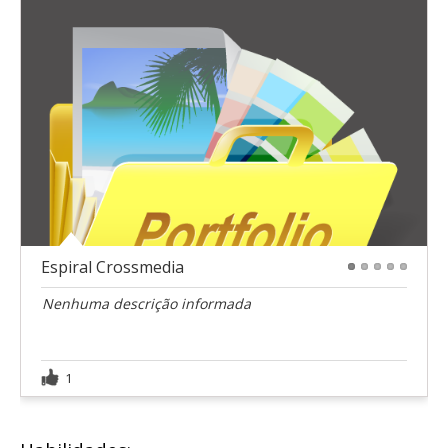
Espiral Crossmedia
1
2
3
4
5
Nenhuma descrição informada
1