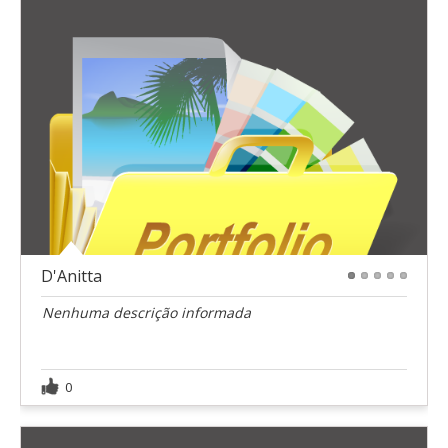
D'Anitta
1
2
3
4
5
Nenhuma descrição informada
0