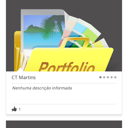
CT Martins
1
2
3
4
5
Nenhuma descrição informada
1