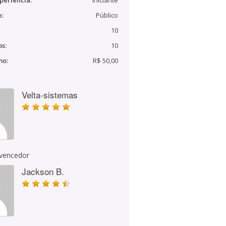
periência:
Iniciante
e:
Público
10
s:
10
mo:
R$ 50,00
Velta-sistemas
 vencedor
Jackson B.