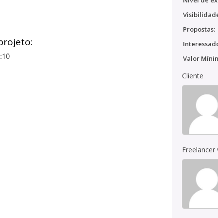
Nível de ex
Visibilidad
Propostas:
projeto:
Interessado
:10
Valor Míni
Cliente
Freelancer