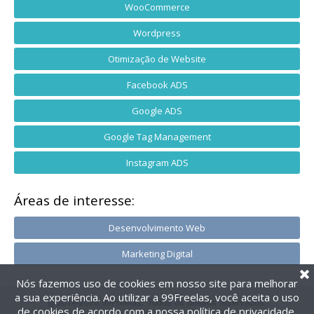
WooCommerce
Wordpress
Otimização de Website
Facebook ADS
Google ADS
Google Tag Management
Instagram ADS
Áreas de interesse:
Desenvolvimento Web
Marketing Digital
Nós fazemos uso de cookies em nosso site para melhorar
a sua experiência. Ao utilizar a 99Freelas, você aceita o uso
@2014-2026 99Freelas. Todos os direitos reservados.
de cookies de acordo com a nossa
política de privacidade
.