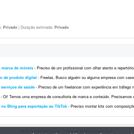
a:
Privado
| Duração estimada:
Privado
ra marca de móveis
- Preciso de um profissional com olhar atento e repertório refinado em design e arquitetura para repensar e
o de produto digital
- Freelas, Busco alguém ou alguma empresa com cases recentes e números/ganhos reais dentro d
 serviços de saúde
- Preciso de um freelancer com experiência em tráfego no Google Ads para gerenciar uma campanha loc
- Oi! Temos uma empresa de consultoria de marca e conteúdo. Precisamos de uma pessoa que nos ajude a executar tráfego pago n
 no Bling para exportação ao TikTok
- Preciso montar kits com composições variadas dentro do 
@2014-2026 99Freelas. Todos os direitos reservados.