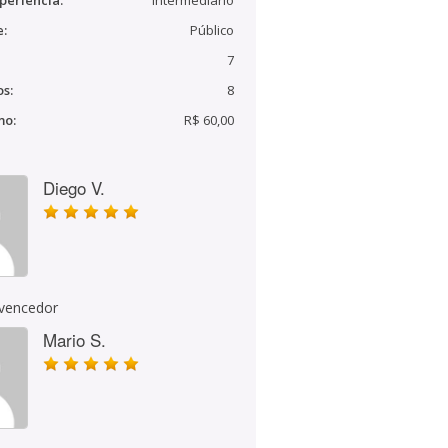
periência:
Intermediário
e:
Público
7
s:
8
mo:
R$ 60,00
Diego V.
 vencedor
Mario S.