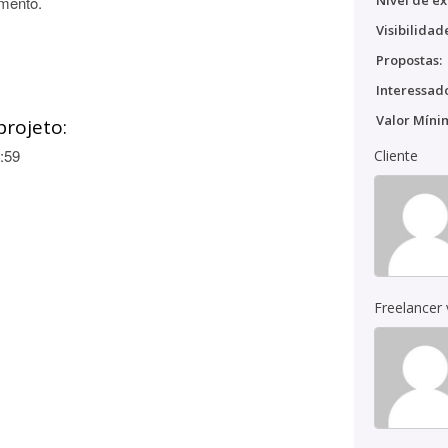
Nível de ex
amento.
Visibilidad
Propostas:
Interessado
Valor Míni
projeto:
:59
Cliente
Freelancer