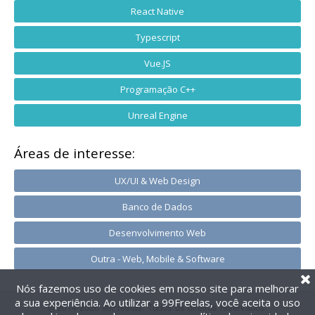
React Native
Typescript
Vue.JS
Programação C++
Unreal Engine
Áreas de interesse:
UX/UI & Web Design
Banco de Dados
Desenvolvimento Web
Outra - Web, Mobile & Software
Nós fazemos uso de cookies em nosso site para melhorar
a sua experiência. Ao utilizar a 99Freelas, você aceita o uso
@2014-2026 99Freelas. Todos os direitos reservados.