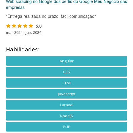
Web scraping no Google dos perfis do Google Meu Negócio das
empresas
"Entrega realizada no prazo, facil comunicação"
5.0
mai. 2024 - jun. 2024
Habilidades:
Angular
CSS
HTML
Javascript
Laravel
NodeJS
PHP