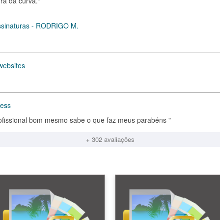
ora da curva."
assinaturas - RODRIGO M.
websites
ress
issional bom mesmo sabe o que faz meus parabéns "
+ 302 avaliações