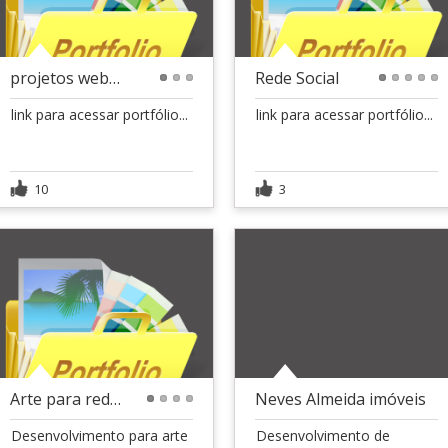
projetos website
Rede Social
1
2
3
1
2
3
4
5
link para acessar portfólio...
link para acessar portfólio...
10
3
Arte para redes sociais
Neves Almeida imóveis
1
2
3
4
Desenvolvimento para arte
Desenvolvimento de