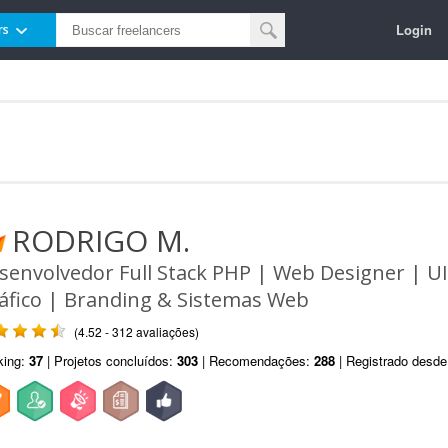
Login
rs
RODRIGO M.
senvolvedor Full Stack PHP | Web Designer | U
áfico | Branding & Sistemas Web
(4.52 - 312 avaliações)
king:
37
| Projetos concluídos:
303
| Recomendações:
288
| Registrado desd