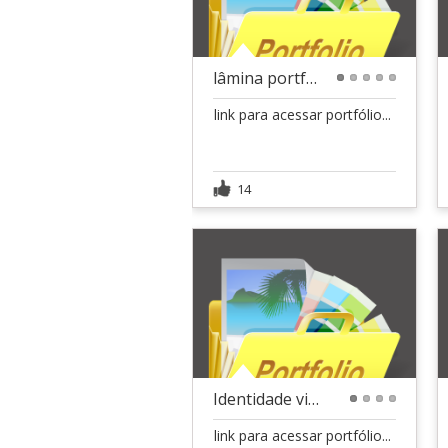
lâmina portfolio impresso
1
2
3
4
5
link para acessar portfólio...
14
Identidade visual e arte Gráfica
1
2
3
4
link para acessar portfólio...