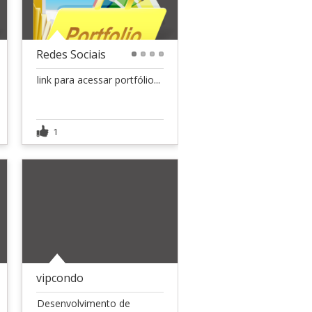
Redes Sociais
1
2
3
4
link para acessar portfólio...
1
vipcondo
Desenvolvimento de