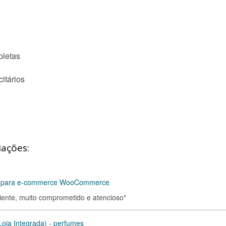
pletas
itários
iações:
M para e-commerce WooCommerce
ciente, muito comprometido e atencioso"
(Loja Integrada) - perfumes