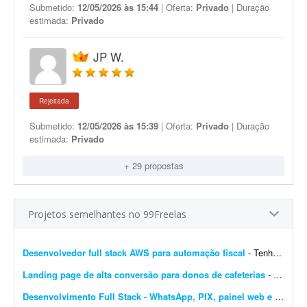
Submetido:
12/05/2026 às 15:44
| Oferta:
Privado
| Duração
estimada:
Privado
JP W.
Rejeitada
Submetido:
12/05/2026 às 15:39
| Oferta:
Privado
| Duração
estimada:
Privado
+ 29 propostas
Projetos semelhantes no 99Freelas
Desenvolvedor full stack AWS para automação fiscal
- Tenho uma plataforma de automação fiscal rodando em AWS - ela pega os dados do sistema do cliente, calcula os impostos e emite a nota fiscal automaticamente. Preciso de alguém...
Landing page de alta conversão para donos de cafeterias
- Sou gestor de tráfego especializado em cafeterias e cafés e preciso de uma landing page de alta conversão para captar leads (donos de cafeterias) que chegam pelos meus an&uacut...
Desenvolvimento Full Stack - WhatsApp, PIX, painel web e automação